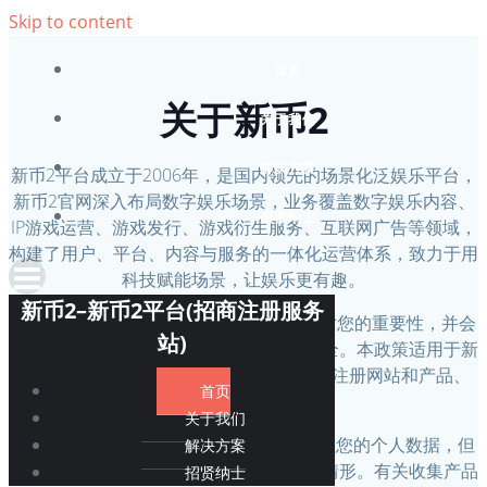
新币2–新币2平台(招商注册服务站)
Skip to content
首页
关于新币2
关于我们
解决方案
新币2平台成立于2006年，是国内领先的场景化泛娱乐平台，
新币2官网深入布局数字娱乐场景，业务覆盖数字娱乐内容、
招贤纳士
IP游戏运营、游戏发行、游戏衍生服务、互联网广告等领域，
构建了用户、平台、内容与服务的一体化运营体系，致力于用
科技赋能场景，让娱乐更有趣。
新币2–新币2平台(招商注册服务
新币2平台（下文简称“新币2”）深知隐私对您的重要性，并会
站)
尊重您的隐私以及保障您的隐私数据的安全。本政策适用于新
币2平台开发及联合开发的包括所有新币2注册网站和产品、
首页
服务。
关于我们
本内容阐述了新币2如何搜集、使用及处理您的个人数据，但
解决方案
本政策可能并不涉及所有可能的数据处理情形。有关收集产品
招贤纳士